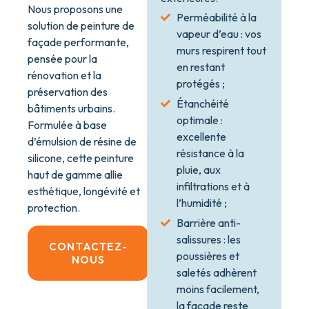
Nous proposons une
Perméabilité à la
solution de peinture de
vapeur d’eau : vos
façade performante,
murs respirent tout
pensée pour la
en restant
rénovation et la
protégés ;
préservation des
Étanchéité
bâtiments urbains.
optimale :
Formulée à base
excellente
d’émulsion de résine de
résistance à la
silicone, cette peinture
pluie, aux
haut de gamme allie
infiltrations et à
esthétique, longévité et
l’humidité ;
protection.
Barrière anti-
salissures : les
CONTACTEZ-
poussières et
NOUS
saletés adhèrent
moins facilement,
la façade reste