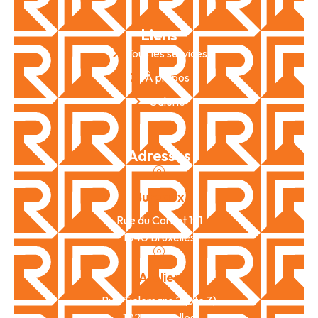
Liens
Tous les services
À propos
Galerie
Adresses
Bureaux
Rue du Cornet 191
1040 Bruxelles
Atelier
Rue Tielemans 2 (bte 3)
1020 Bruxelles