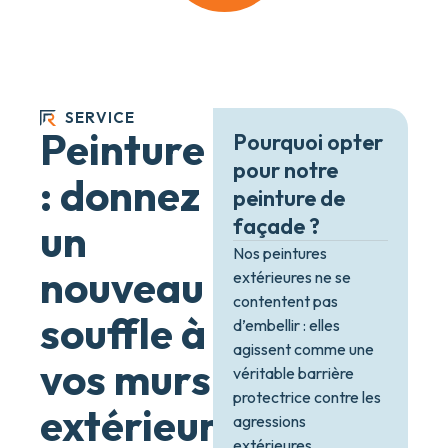
SERVICE
Peinture
Pourquoi opter
pour notre
: donnez
peinture de
façade ?
un
Nos peintures
nouveau
extérieures ne se
contentent pas
souffle à
d’embellir : elles
agissent comme une
vos murs
véritable barrière
protectrice contre les
extérieurs
agressions
extérieures.